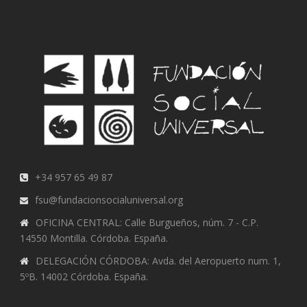
+34 957 65 49 87
fsu@fundacionsocialuniversal.org
OFICINA CENTRAL: Calle Burgueños, núm. 7 - C.P.
14550 Montilla. Córdoba. España.
DELEGACIÓN CÓRDOBA: Avda. del Aeropuerto num. 1,
5ºB. 14002 Córdoba. España.