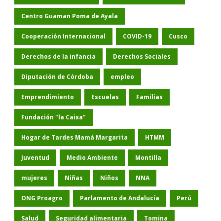
Centro Guaman Poma de Ayala
Cooperación Internacional
COVID-19
Cusco
Derechos de la infancia
Derechos Sociales
Diputación de Córdoba
empleo
Emprendimiento
Escuelas
Familias
Fundación "la Caixa"
Hogar de Tardes Mamá Margarita
HTMM
Juventud
Medio Ambiente
Montilla
mujeres
Niñas
Niños
NNA
ONG Proagro
Parlamento de Andalucía
Perú
Salud
Seguridad alimentaria
Tomina