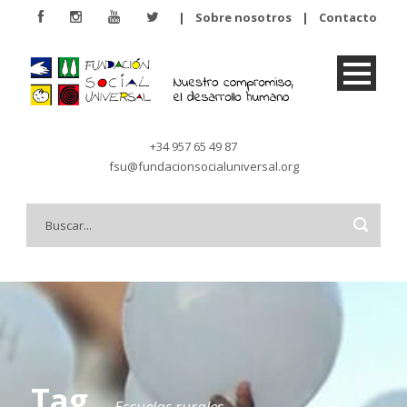
|
Sobre nosotros
|
Contacto
+34 957 65 49 87
fsu@fundacionsocialuniversal.org
Tag
Escuelas rurales