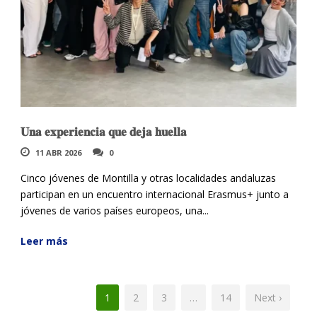
𝐔𝐧𝐚 𝐞𝐱𝐩𝐞𝐫𝐢𝐞𝐧𝐜𝐢𝐚 𝐪𝐮𝐞 𝐝𝐞𝐣𝐚 𝐡𝐮𝐞𝐥𝐥𝐚
11 ABR 2026
0
Cinco jóvenes de Montilla y otras localidades andaluzas
participan en un encuentro internacional Erasmus+ junto a
jóvenes de varios países europeos, una...
Leer más
1
2
3
…
14
Next ›