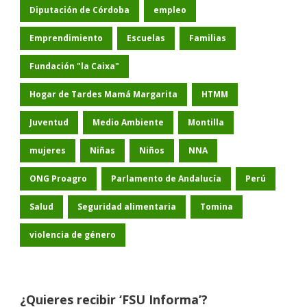
Diputación de Córdoba
empleo
Emprendimiento
Escuelas
Familias
Fundación "la Caixa"
Hogar de Tardes Mamá Margarita
HTMM
Juventud
Medio Ambiente
Montilla
mujeres
Niñas
Niños
NNA
ONG Proagro
Parlamento de Andalucía
Perú
Salud
Seguridad alimentaria
Tomina
violencia de género
¿Quieres recibir ‘FSU Informa’?