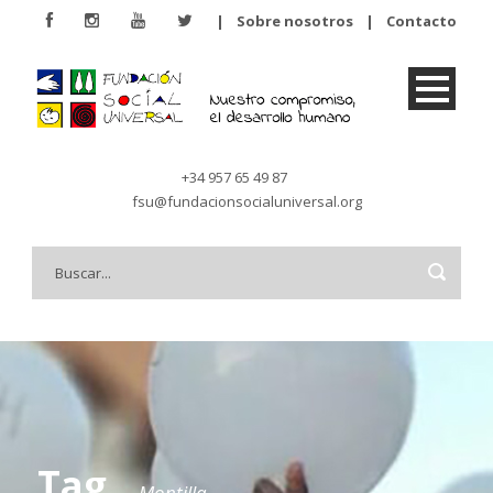
|
Sobre nosotros
|
Contacto
+34 957 65 49 87
fsu@fundacionsocialuniversal.org
Tag
Montilla