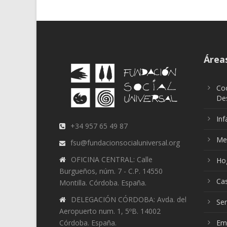
Áreas
Coo
Des
Inf
+34 957 65 49 87
Me
fsu@fundacionsocialuniversal.org
OFICINA CENTRAL: Calle
Ho
Burgueños, núm. 7 - C.P. 14550
Ca
Montilla. Córdoba. España.
DELEGACIÓN CÓRDOBA: Avda. del
Sen
Aeropuerto num. 1, 5ºB. 14002
Córdoba. España.
Em