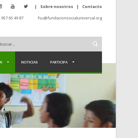
|
Sobre nosotros
|
Contacto
 957 65 49 87
fsu@fundacionsocialuniversal.org
ÉN
NOTICIAS
PARTICIPA