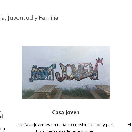
ia, Juventud y Familia
n
,
Casa Joven
ud
La Casa Joven es un espacio construido con y para
El
cia
los jóvenes desde un enfoque...