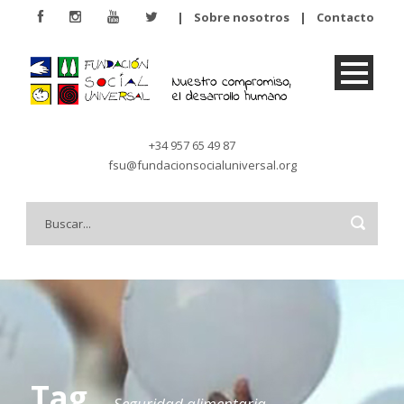
|
Sobre nosotros
|
Contacto
+34 957 65 49 87
fsu@fundacionsocialuniversal.org
Tag
Seguridad alimentaria