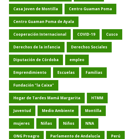
Casa Joven de Montilla
Centro Guaman Poma
Centro Guaman Poma de Ayala
Cooperación Internacional
COVID-19
Cusco
Derechos de la infancia
Derechos Sociales
Diputación de Córdoba
empleo
Emprendimiento
Escuelas
Familias
Fundación "la Caixa"
Hogar de Tardes Mamá Margarita
HTMM
Juventud
Medio Ambiente
Montilla
mujeres
Niñas
Niños
NNA
ONG Proagro
Parlamento de Andalucía
Perú