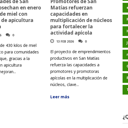
ades de San
Promotores de San
osechan en enero
Matías refuerzan
 de miel con
capacidades en
 de apicultura
multiplicación de núcleos
a
para fortalecer la
actividad apícola
6
0
13 FEB 2026
0
de 430 kilos de miel
El proyecto de emprendimientos
ito para comunidades
productivos en San Matías
que, gracias a la
refuerza las capacidades a
n apicultura
promotores y promotoras
ejoran...
apícolas en la multiplicación de
núcleos, clave...
Leer más
¿Q