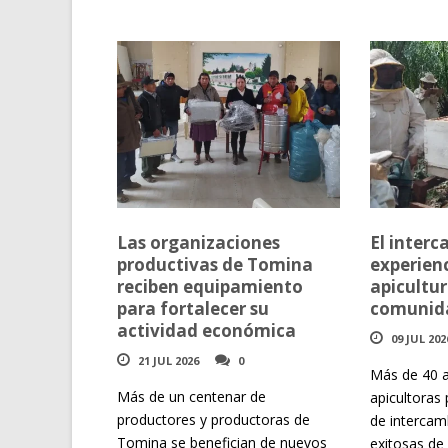
Las organizaciones
El inter
productivas de Tomina
experienc
reciben equipamiento
apicultur
para fortalecer su
comunida
actividad económica
09 JUL 202
21 JUL 2026
0
Más de 40 a
Más de un centenar de
apicultoras 
productores y productoras de
de intercam
Tomina se benefician de nuevos
exitosas de