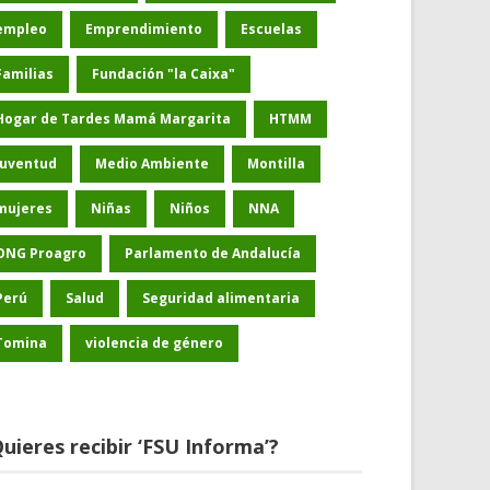
empleo
Emprendimiento
Escuelas
Familias
Fundación "la Caixa"
Hogar de Tardes Mamá Margarita
HTMM
Juventud
Medio Ambiente
Montilla
mujeres
Niñas
Niños
NNA
ONG Proagro
Parlamento de Andalucía
Perú
Salud
Seguridad alimentaria
Tomina
violencia de género
uieres recibir ‘FSU Informa’?