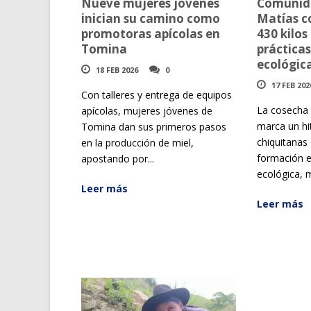
Nueve mujeres jóvenes
Comunid
inician su camino como
Matías c
promotoras apícolas en
430 kilos
Tomina
prácticas
ecológic
18 FEB 2026
0
17 FEB 202
Con talleres y entrega de equipos
La cosecha 
apícolas, mujeres jóvenes de
marca un h
Tomina dan sus primeros pasos
chiquitanas 
en la producción de miel,
formación e
apostando por...
ecológica, m
Leer más
Leer más