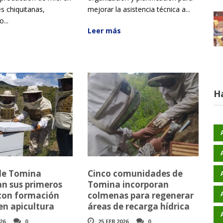
 chiquitanas,
mejorar la asistencia técnica a...
...
Leer más
H
de Tomina
Cinco comunidades de
an sus primeros
Tomina incorporan
 con formación
colmenas para regenerar
en apicultura
áreas de recarga hídrica
26
0
25 FEB 2026
0