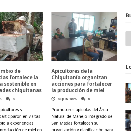
Bu
Lo
cambio de
Apicultores de la
ias fortalece la
Chiquitanía organizan
a sostenible en
acciones para fortalecer
des chiquitanas
la producción de miel
6
0
09 JUN 2026
0
picultores y
Promotores apícolas del Área
participaron en visitas
Natural de Manejo Integrado de
bio a experiencias
San Matías fortalecen su
 producción de miel en
organización y planificación para