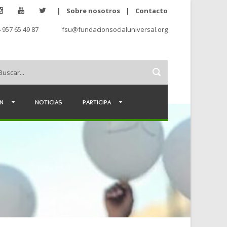
|
Sobre nosotros
|
Contacto
 957 65 49 87
fsu@fundacionsocialuniversal.org
ÉN
NOTICIAS
PARTICIPA