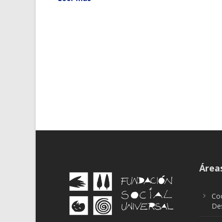
Áreas
Coo
Des