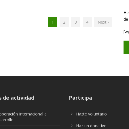
He
de
1
2
3
4
Next ›
[w
 de actividad
Participa
peración Internacional al
Hazte voluntario
arrollo
Haz un donativo