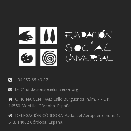
+34 957 65 49 87
fsu@fundacionsocialuniversal.org
OFICINA CENTRAL: Calle Burgueños, núm. 7 - C.P.
14550 Montilla. Córdoba. España.
DELEGACIÓN CÓRDOBA: Avda. del Aeropuerto num. 1,
5ºB. 14002 Córdoba. España.