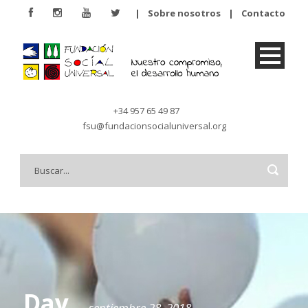
|
Sobre nosotros
|
Contacto
+34 957 65 49 87
fsu@fundacionsocialuniversal.org
Day
septiembre 28, 2018