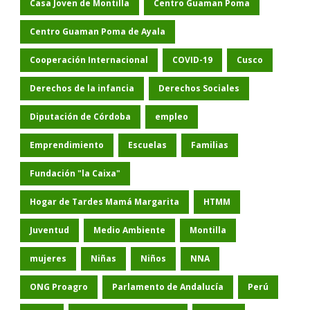
Casa Joven de Montilla
Centro Guaman Poma
Centro Guaman Poma de Ayala
Cooperación Internacional
COVID-19
Cusco
Derechos de la infancia
Derechos Sociales
Diputación de Córdoba
empleo
Emprendimiento
Escuelas
Familias
Fundación "la Caixa"
Hogar de Tardes Mamá Margarita
HTMM
Juventud
Medio Ambiente
Montilla
mujeres
Niñas
Niños
NNA
ONG Proagro
Parlamento de Andalucía
Perú