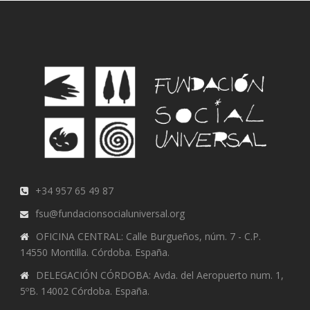
+34 957 65 49 87
fsu@fundacionsocialuniversal.org
OFICINA CENTRAL: Calle Burgueños, núm. 7 - C.P.
14550 Montilla. Córdoba. España.
DELEGACIÓN CÓRDOBA: Avda. del Aeropuerto num. 1,
5ºB. 14002 Córdoba. España.