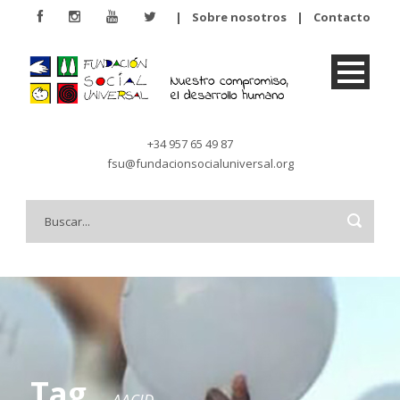
|
Sobre nosotros
|
Contacto
+34 957 65 49 87
fsu@fundacionsocialuniversal.org
Tag
AACID