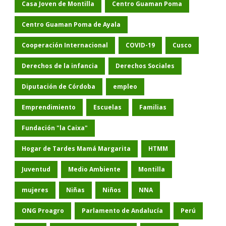
Casa Joven de Montilla
Centro Guaman Poma
Centro Guaman Poma de Ayala
Cooperación Internacional
COVID-19
Cusco
Derechos de la infancia
Derechos Sociales
Diputación de Córdoba
empleo
Emprendimiento
Escuelas
Familias
Fundación "la Caixa"
Hogar de Tardes Mamá Margarita
HTMM
Juventud
Medio Ambiente
Montilla
mujeres
Niñas
Niños
NNA
ONG Proagro
Parlamento de Andalucía
Perú