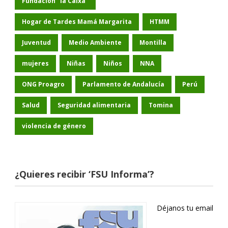
Fundación "la Caixa"
Hogar de Tardes Mamá Margarita
HTMM
Juventud
Medio Ambiente
Montilla
mujeres
Niñas
Niños
NNA
ONG Proagro
Parlamento de Andalucía
Perú
Salud
Seguridad alimentaria
Tomina
violencia de género
¿Quieres recibir ‘FSU Informa’?
Déjanos tu email