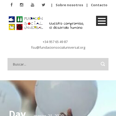
|
Sobre nosotros
|
Contacto
+34 957 65 49 87
fsu@fundacionsocialuniversal.org
Day
marzo 21, 2020