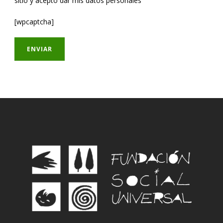
sitio y acepto dar mis datos personales
[wpcaptcha]