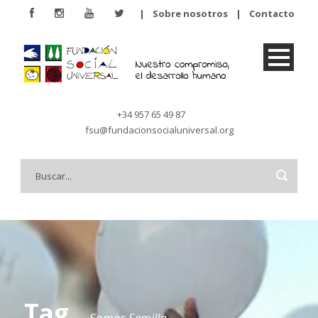
|
Sobre nosotros
|
Contacto
+34 957 65 49 87
fsu@fundacionsocialuniversal.org
Tag
Somos Semilla