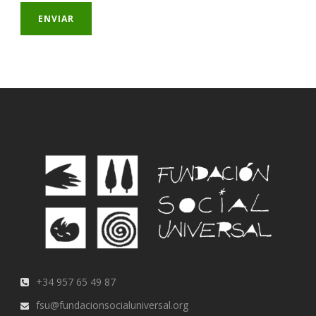
+34 957 65 49 87
fsu@fundacionsocialuniversal.org