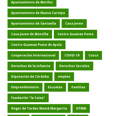
Ayuntamiento de Moriles
Ayuntamiento de Nueva Carteya
Ayuntamiento de Santaella
Casa Joven
Casa Joven de Montilla
Centro Guaman Poma
Centro Guaman Poma de Ayala
Cooperación Internacional
COVID-19
Cusco
Derechos de la infancia
Derechos Sociales
Diputación de Córdoba
empleo
Emprendimiento
Escuelas
Familias
Fundación "la Caixa"
Hogar de Tardes Mamá Margarita
HTMM