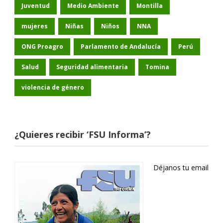
Juventud
Medio Ambiente
Montilla
mujeres
Niñas
Niños
NNA
ONG Proagro
Parlamento de Andalucía
Perú
Salud
Seguridad alimentaria
Tomina
violencia de género
¿Quieres recibir ‘FSU Informa’?
Déjanos tu email