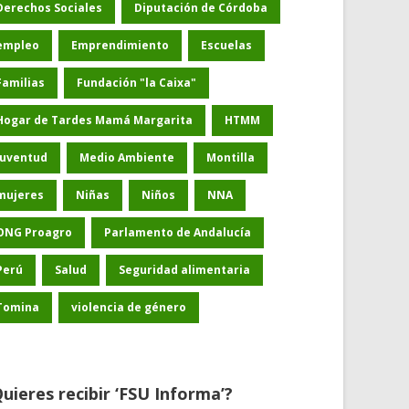
Derechos Sociales
Diputación de Córdoba
empleo
Emprendimiento
Escuelas
Familias
Fundación "la Caixa"
Hogar de Tardes Mamá Margarita
HTMM
Juventud
Medio Ambiente
Montilla
mujeres
Niñas
Niños
NNA
ONG Proagro
Parlamento de Andalucía
Perú
Salud
Seguridad alimentaria
Tomina
violencia de género
uieres recibir ‘FSU Informa’?