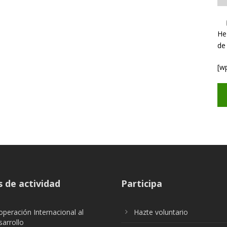
He
de
[w
 de actividad
Participa
peración Internacional al
Hazte voluntario
arrollo