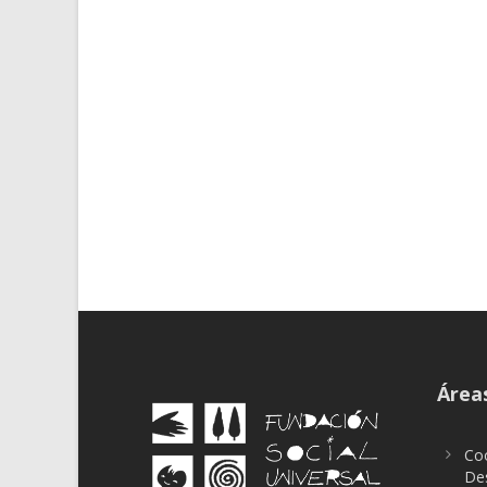
Áreas
Coo
Des