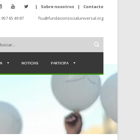
|
Sobre nosotros
|
Contacto
 957 65 49 87
fsu@fundacionsocialuniversal.org
ÉN
NOTICIAS
PARTICIPA