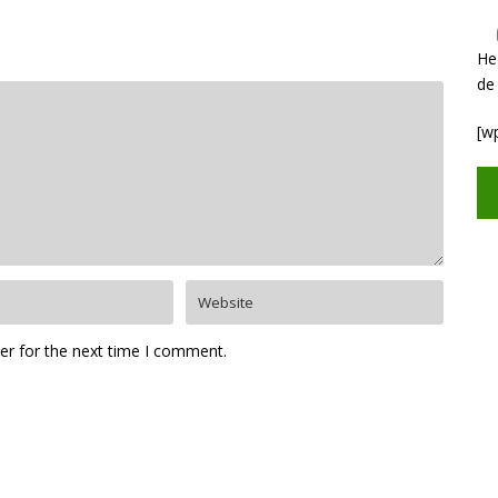
He
de
[w
er for the next time I comment.