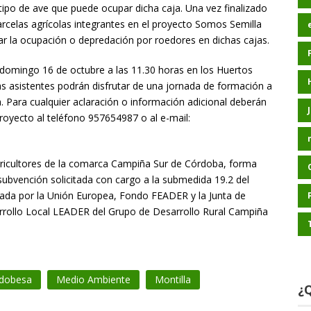
l tipo de ave que puede ocupar dicha caja. Una vez finalizado
parcelas agrícolas integrantes en el proyecto Somos Semilla
ar la ocupación o depredación por roedores en dichas cajas.
l domingo 16 de octubre a las 11.30 horas en los Huertos
s asistentes podrán disfrutar de una jornada de formación a
a. Para cualquier aclaración o información adicional deberán
proyecto al teléfono 957654987 o al e-mail:
ricultores de la comarca Campiña Sur de Córdoba, forma
subvención solicitada con cargo a la submedida 19.2 del
iada por la Unión Europea, Fondo FEADER y la Junta de
arrollo Local LEADER del Grupo de Desarrollo Rural Campiña
rdobesa
Medio Ambiente
Montilla
¿Q