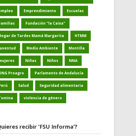
empleo
Emprendimiento
Escuelas
Familias
Fundación "la Caixa"
Hogar de Tardes Mamá Margarita
HTMM
Juventud
Medio Ambiente
Montilla
mujeres
Niñas
Niños
NNA
ONG Proagro
Parlamento de Andalucía
Perú
Salud
Seguridad alimentaria
Tomina
violencia de género
uieres recibir ‘FSU Informa’?