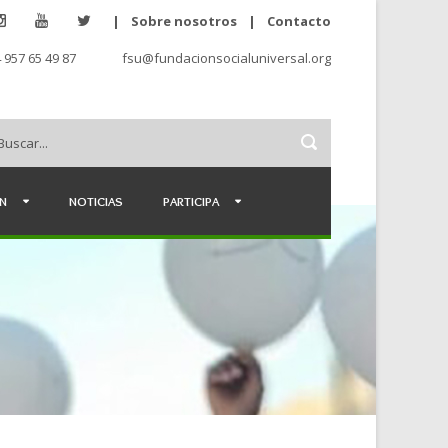
|
Sobre nosotros
|
Contacto
 957 65 49 87
fsu@fundacionsocialuniversal.org
ÉN
NOTICIAS
PARTICIPA