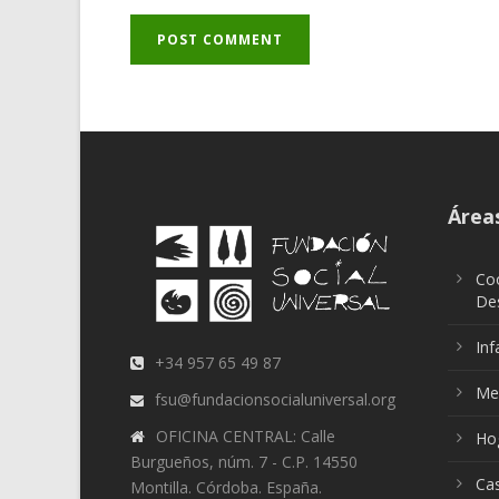
Áreas
Coo
Des
Inf
+34 957 65 49 87
Me
fsu@fundacionsocialuniversal.org
OFICINA CENTRAL: Calle
Ho
Burgueños, núm. 7 - C.P. 14550
Ca
Montilla. Córdoba. España.