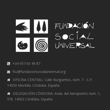
+34 957 65 49 87
fsu@fundacionsocialuniversal.org
OFICINA CENTRAL: Calle Burgueños, núm. 7 - C.P.
14550 Montilla. Córdoba. España.
DELEGACIÓN CÓRDOBA: Avda. del Aeropuerto num. 1,
5ºB. 14002 Córdoba. España.