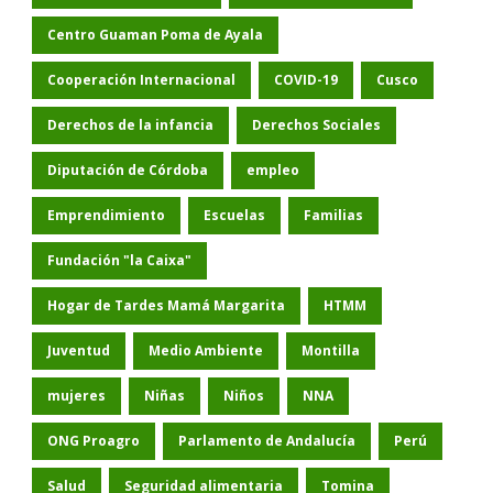
Centro Guaman Poma de Ayala
Cooperación Internacional
COVID-19
Cusco
Derechos de la infancia
Derechos Sociales
Diputación de Córdoba
empleo
Emprendimiento
Escuelas
Familias
Fundación "la Caixa"
Hogar de Tardes Mamá Margarita
HTMM
Juventud
Medio Ambiente
Montilla
mujeres
Niñas
Niños
NNA
ONG Proagro
Parlamento de Andalucía
Perú
Salud
Seguridad alimentaria
Tomina