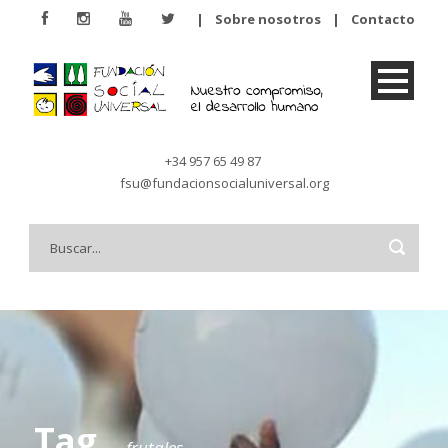
|
Sobre nosotros
|
Contacto
+34 957 65 49 87
fsu@fundacionsocialuniversal.org
Tag
frutales