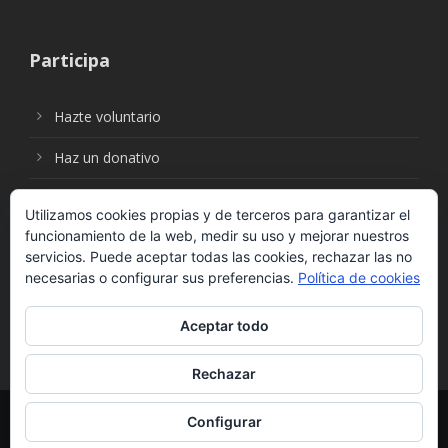
Participa
Hazte voluntario
Haz un donativo
Utilizamos cookies propias y de terceros para garantizar el
funcionamiento de la web, medir su uso y mejorar nuestros
Síguenos en:
servicios. Puede aceptar todas las cookies, rechazar las no
necesarias o configurar sus preferencias.
Política de cookies
Aceptar todo
Rechazar
© Fundación Social Universal. Todos los derechos
Configurar
reservados. |
Política de Protección de Datos