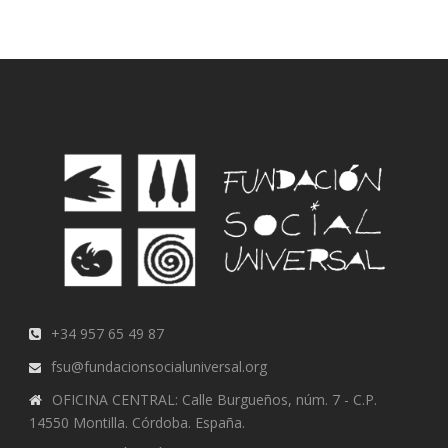
+34 957 65 49 87
fsu@fundacionsocialuniversal.org
OFICINA CENTRAL: Calle Burgueños, núm. 7 - C.P.
14550 Montilla. Córdoba. España.