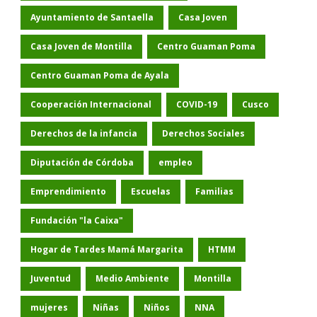
Ayuntamiento de Santaella
Casa Joven
Casa Joven de Montilla
Centro Guaman Poma
Centro Guaman Poma de Ayala
Cooperación Internacional
COVID-19
Cusco
Derechos de la infancia
Derechos Sociales
Diputación de Córdoba
empleo
Emprendimiento
Escuelas
Familias
Fundación "la Caixa"
Hogar de Tardes Mamá Margarita
HTMM
Juventud
Medio Ambiente
Montilla
mujeres
Niñas
Niños
NNA