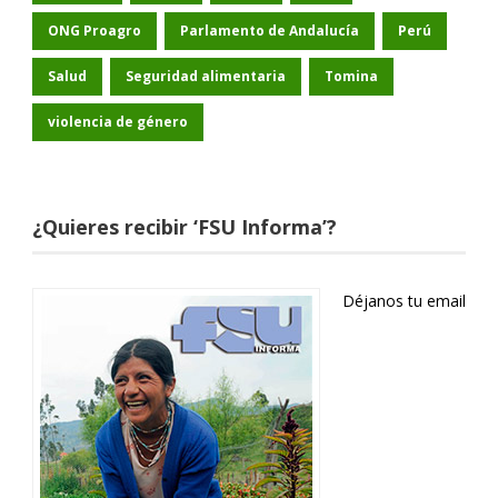
ONG Proagro
Parlamento de Andalucía
Perú
Salud
Seguridad alimentaria
Tomina
violencia de género
¿Quieres recibir ‘FSU Informa’?
Déjanos tu email