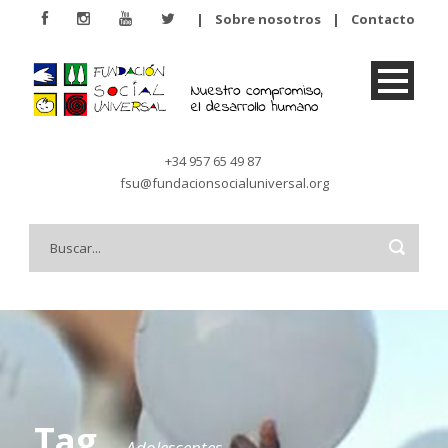
|
Sobre nosotros
|
Contacto
+34 957 65 49 87
fsu@fundacionsocialuniversal.org
Tag
Adolescentes