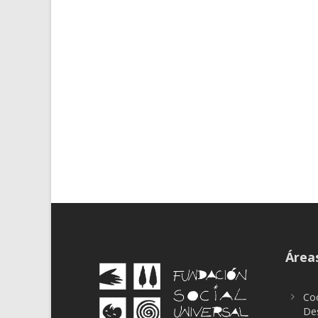
Áreas
Coo
Des