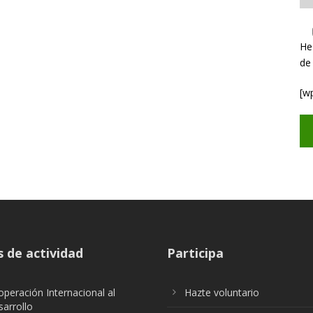
He
de
[w
 de actividad
Participa
peración Internacional al
Hazte voluntario
arrollo