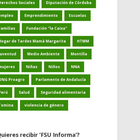
Derechos Sociales
Diputación de Córdoba
empleo
Emprendimiento
Escuelas
Familias
Fundación "la Caixa"
Hogar de Tardes Mamá Margarita
HTMM
Juventud
Medio Ambiente
Montilla
mujeres
Niñas
Niños
NNA
ONG Proagro
Parlamento de Andalucía
Perú
Salud
Seguridad alimentaria
Tomina
violencia de género
uieres recibir ‘FSU Informa’?