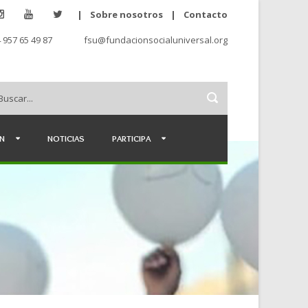
|
Sobre nosotros
|
Contacto
 957 65 49 87
fsu@fundacionsocialuniversal.org
ÉN
NOTICIAS
PARTICIPA