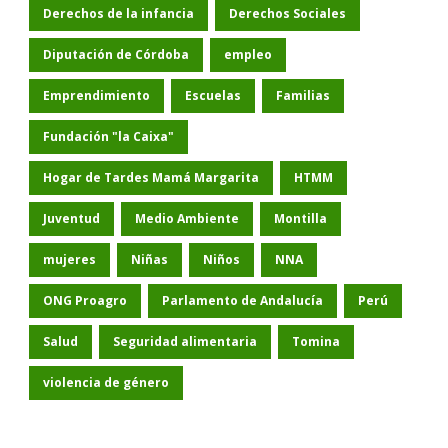
Derechos de la infancia
Derechos Sociales
Diputación de Córdoba
empleo
Emprendimiento
Escuelas
Familias
Fundación "la Caixa"
Hogar de Tardes Mamá Margarita
HTMM
Juventud
Medio Ambiente
Montilla
mujeres
Niñas
Niños
NNA
ONG Proagro
Parlamento de Andalucía
Perú
Salud
Seguridad alimentaria
Tomina
violencia de género