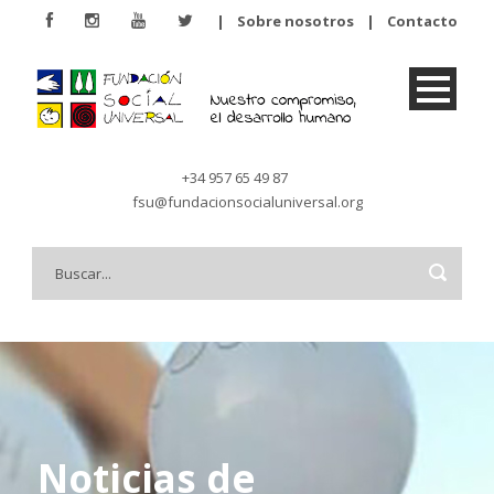
|
Sobre nosotros
|
Contacto
+34 957 65 49 87
fsu@fundacionsocialuniversal.org
Noticias de