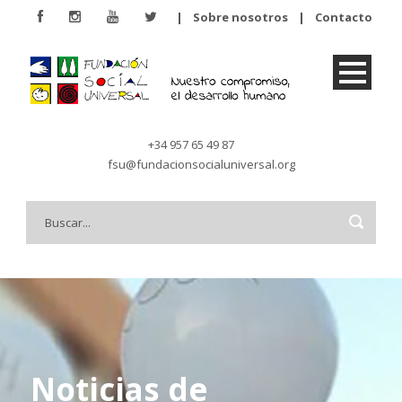
|
Sobre nosotros
|
Contacto
+34 957 65 49 87
fsu@fundacionsocialuniversal.org
Noticias de