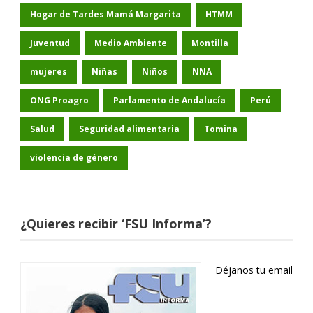
Hogar de Tardes Mamá Margarita
HTMM
Juventud
Medio Ambiente
Montilla
mujeres
Niñas
Niños
NNA
ONG Proagro
Parlamento de Andalucía
Perú
Salud
Seguridad alimentaria
Tomina
violencia de género
¿Quieres recibir ‘FSU Informa’?
Déjanos tu email