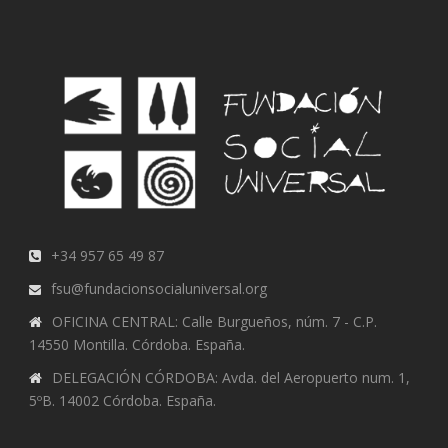
+34 957 65 49 87
fsu@fundacionsocialuniversal.org
OFICINA CENTRAL: Calle Burgueños, núm. 7 - C.P.
14550 Montilla. Córdoba. España.
DELEGACIÓN CÓRDOBA: Avda. del Aeropuerto num. 1,
5ºB. 14002 Córdoba. España.