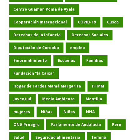
Centro Guaman Poma de Ayala
Cooperación Internacional
COVID-19
Cusco
Derechos de la infancia
Derechos Sociales
Diputación de Córdoba
empleo
Emprendimiento
Escuelas
Familias
Fundación "la Caixa"
Hogar de Tardes Mamá Margarita
HTMM
Juventud
Medio Ambiente
Montilla
mujeres
Niñas
Niños
NNA
ONG Proagro
Parlamento de Andalucía
Perú
Salud
Seguridad alimentaria
Tomina