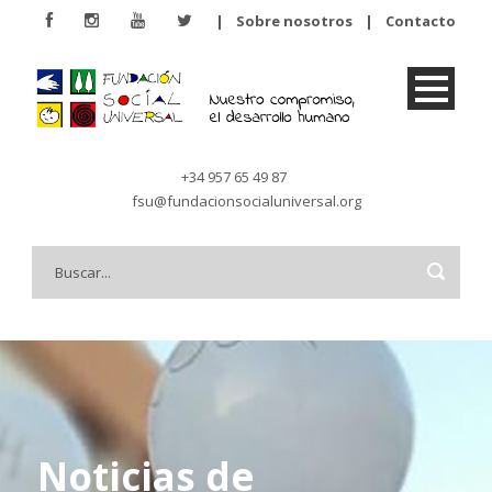
|
Sobre nosotros
|
Contacto
+34 957 65 49 87
fsu@fundacionsocialuniversal.org
Noticias de