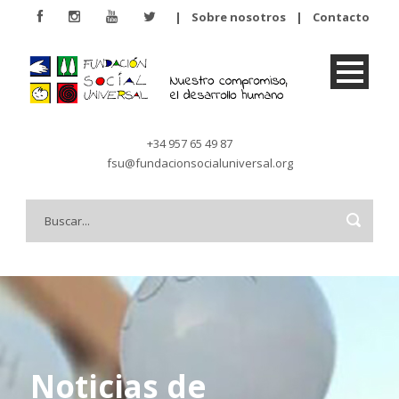
|
Sobre nosotros
|
Contacto
+34 957 65 49 87
fsu@fundacionsocialuniversal.org
Noticias de