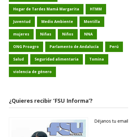
Hogar de Tardes Mamá Margarita
HTMM
Juventud
Medio Ambiente
Montilla
mujeres
Niñas
Niños
NNA
ONG Proagro
Parlamento de Andalucía
Perú
Salud
Seguridad alimentaria
Tomina
violencia de género
¿Quieres recibir ‘FSU Informa’?
Déjanos tu email