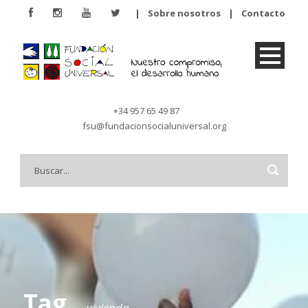
|
Sobre nosotros
|
Contacto
+34 957 65 49 87
fsu@fundacionsocialuniversal.org
Tag
vivienda