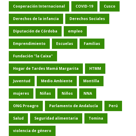
Cooperación Internacional
COVID-19
Cusco
Derechos de la infancia
Derechos Sociales
Diputación de Córdoba
empleo
Emprendimiento
Escuelas
Familias
Fundación "la Caixa"
Hogar de Tardes Mamá Margarita
HTMM
Juventud
Medio Ambiente
Montilla
mujeres
Niñas
Niños
NNA
ONG Proagro
Parlamento de Andalucía
Perú
Salud
Seguridad alimentaria
Tomina
violencia de género