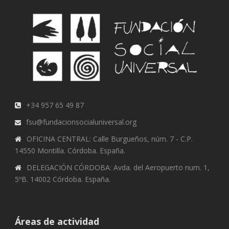
+34 957 65 49 87
fsu@fundacionsocialuniversal.org
OFICINA CENTRAL: Calle Burgueños, núm. 7 - C.P.
14550 Montilla. Córdoba. España.
DELEGACIÓN CÓRDOBA: Avda. del Aeropuerto num. 1,
5ºB. 14002 Córdoba. España.
Áreas de actividad