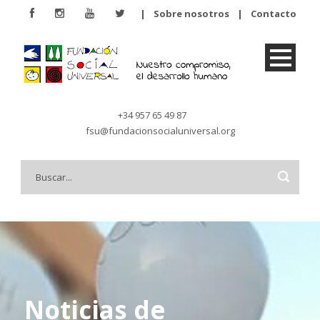
|
Sobre nosotros
|
Contacto
+34 957 65 49 87
fsu@fundacionsocialuniversal.org
Noticias de