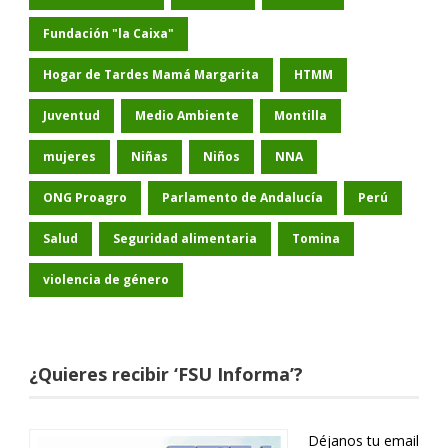
Fundación "la Caixa"
Hogar de Tardes Mamá Margarita
HTMM
Juventud
Medio Ambiente
Montilla
mujeres
Niñas
Niños
NNA
ONG Proagro
Parlamento de Andalucía
Perú
Salud
Seguridad alimentaria
Tomina
violencia de género
¿Quieres recibir ‘FSU Informa’?
Déjanos tu email