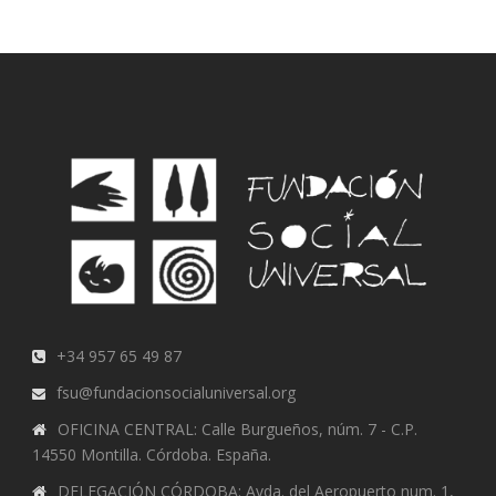
+34 957 65 49 87
fsu@fundacionsocialuniversal.org
OFICINA CENTRAL: Calle Burgueños, núm. 7 - C.P.
14550 Montilla. Córdoba. España.
DELEGACIÓN CÓRDOBA: Avda. del Aeropuerto num. 1,