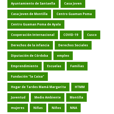
Ayuntamiento de Santaella
Casa Joven
Casa Joven de Montilla
Centro Guaman Poma
Centro Guaman Poma de Ayala
Cooperación Internacional
COVID-19
Cusco
Derechos de la infancia
Derechos Sociales
Diputación de Córdoba
empleo
Emprendimiento
Escuelas
Familias
Fundación "la Caixa"
Hogar de Tardes Mamá Margarita
HTMM
Juventud
Medio Ambiente
Montilla
mujeres
Niñas
Niños
NNA