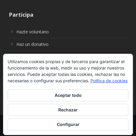
Participa
Hazte voluntario
Haz un donativo
Utilizamos cookies propias y de terceros para garantizar el
funcionamiento de la web, medir su uso y mejorar nuestros
Síguenos en:
servicios. Puede aceptar todas las cookies, rechazar las no
necesarias o configurar sus preferencias.
Política de cookies
Aceptar todo
Rechazar
© Fundación Social Universal. Todos los derechos
Configurar
reservados. |
Política de Protección de Datos