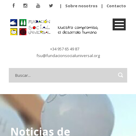
|
Sobre nosotros
|
Contacto
+34 957 65 49 87
fsu@fundacionsocialuniversal.org
Noticias de