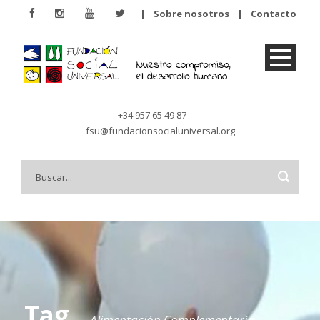
|
Sobre nosotros
|
Contacto
+34 957 65 49 87
fsu@fundacionsocialuniversal.org
Tag
Alimentación Complementaria