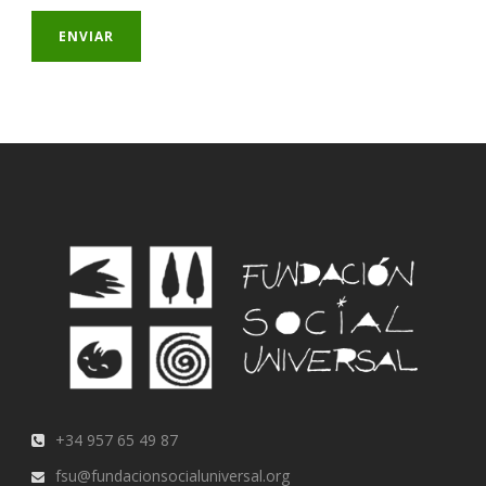
+34 957 65 49 87
fsu@fundacionsocialuniversal.org