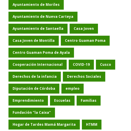
Ayuntamiento de Moriles
Ayuntamiento de Nueva Carteya
Ayuntamiento de Santaella
Casa Joven
Casa Joven de Montilla
Centro Guaman Poma
Centro Guaman Poma de Ayala
Cooperación Internacional
COVID-19
Cusco
Derechos de la infancia
Derechos Sociales
Diputación de Córdoba
empleo
Emprendimiento
Escuelas
Familias
Fundación "la Caixa"
Hogar de Tardes Mamá Margarita
HTMM