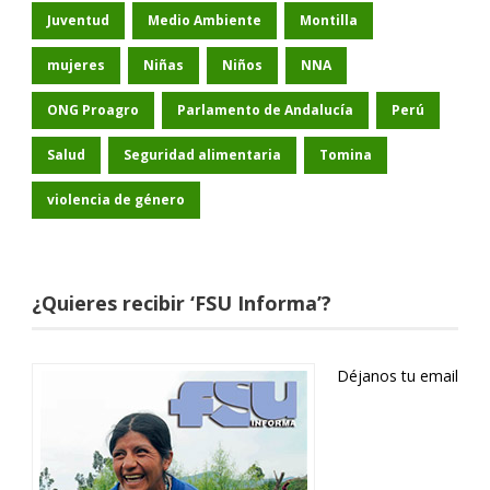
Juventud
Medio Ambiente
Montilla
mujeres
Niñas
Niños
NNA
ONG Proagro
Parlamento de Andalucía
Perú
Salud
Seguridad alimentaria
Tomina
violencia de género
¿Quieres recibir ‘FSU Informa’?
Déjanos tu email