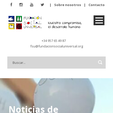
|
Sobre nosotros
|
Contacto
+34 957 65 49 87
fsu@fundacionsocialuniversal.org
Noticias de