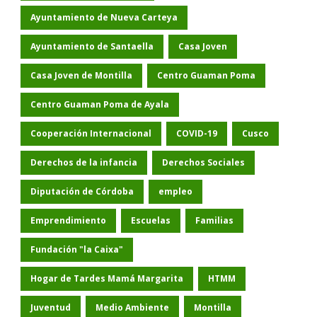
Ayuntamiento de Nueva Carteya
Ayuntamiento de Santaella
Casa Joven
Casa Joven de Montilla
Centro Guaman Poma
Centro Guaman Poma de Ayala
Cooperación Internacional
COVID-19
Cusco
Derechos de la infancia
Derechos Sociales
Diputación de Córdoba
empleo
Emprendimiento
Escuelas
Familias
Fundación "la Caixa"
Hogar de Tardes Mamá Margarita
HTMM
Juventud
Medio Ambiente
Montilla