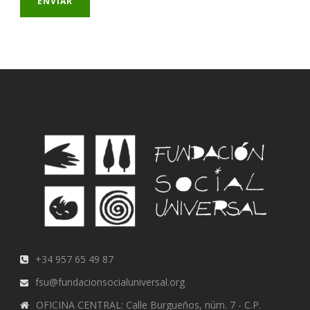
+34 957 65 49 87
fsu@fundacionsocialuniversal.org
OFICINA CENTRAL: Calle Burgueños, núm. 7 - C.P.