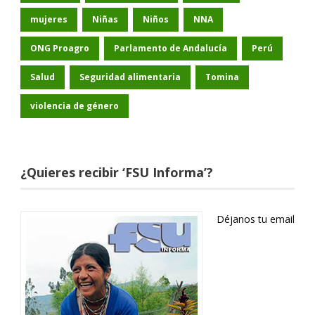
mujeres
Niñas
Niños
NNA
ONG Proagro
Parlamento de Andalucía
Perú
Salud
Seguridad alimentaria
Tomina
violencia de género
¿Quieres recibir ‘FSU Informa’?
Déjanos tu email