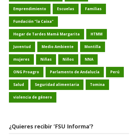
Emprendimiento
Escuelas
Familias
Fundación "la Caixa"
Hogar de Tardes Mamá Margarita
HTMM
Juventud
Medio Ambiente
Montilla
mujeres
Niñas
Niños
NNA
ONG Proagro
Parlamento de Andalucía
Perú
Salud
Seguridad alimentaria
Tomina
violencia de género
¿Quieres recibir ‘FSU Informa’?