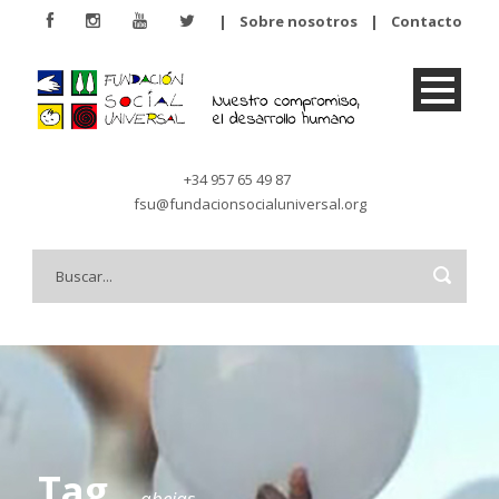
|
Sobre nosotros
|
Contacto
+34 957 65 49 87
fsu@fundacionsocialuniversal.org
Tag
abejas