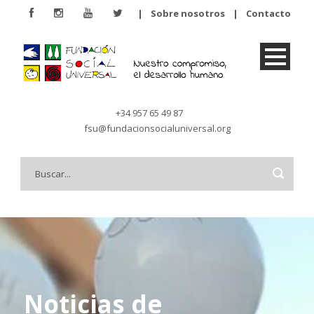
|
Sobre nosotros
|
Contacto
+34 957 65 49 87
fsu@fundacionsocialuniversal.org
Noticias de