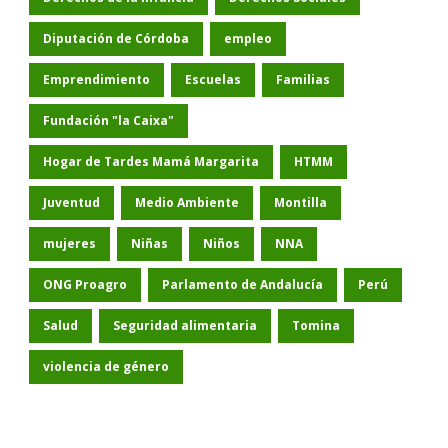
Diputación de Córdoba
empleo
Emprendimiento
Escuelas
Familias
Fundación "la Caixa"
Hogar de Tardes Mamá Margarita
HTMM
Juventud
Medio Ambiente
Montilla
mujeres
Niñas
Niños
NNA
ONG Proagro
Parlamento de Andalucía
Perú
Salud
Seguridad alimentaria
Tomina
violencia de género