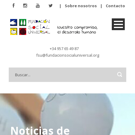
|
Sobre nosotros
|
Contacto
+34 957 65 49 87
fsu@fundacionsocialuniversal.org
Noticias de