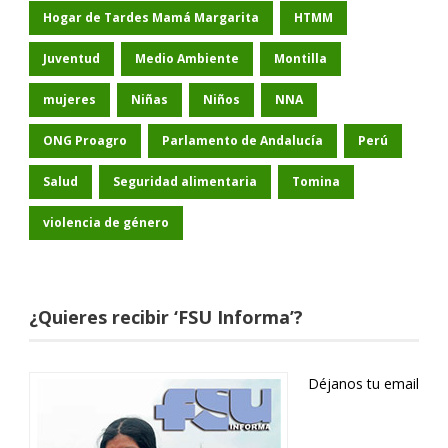
Hogar de Tardes Mamá Margarita
HTMM
Juventud
Medio Ambiente
Montilla
mujeres
Niñas
Niños
NNA
ONG Proagro
Parlamento de Andalucía
Perú
Salud
Seguridad alimentaria
Tomina
violencia de género
¿Quieres recibir ‘FSU Informa’?
Déjanos tu email