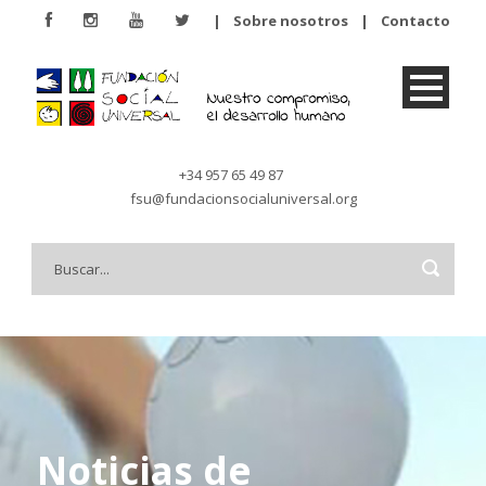
|
Sobre nosotros
|
Contacto
+34 957 65 49 87
fsu@fundacionsocialuniversal.org
Noticias de