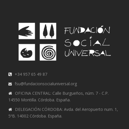
+34 957 65 49 87
fsu@fundacionsocialuniversal.org
OFICINA CENTRAL: Calle Burgueños, núm. 7 - C.P.
14550 Montilla. Córdoba. España.
DELEGACIÓN CÓRDOBA: Avda. del Aeropuerto num. 1,
5ºB. 14002 Córdoba. España.