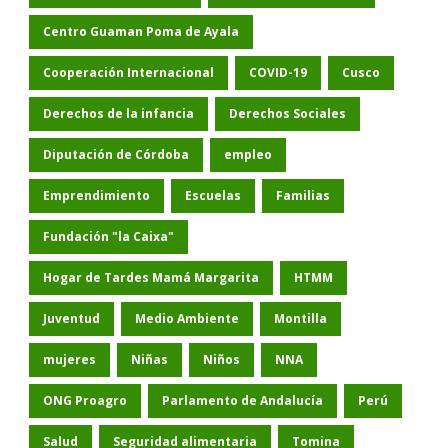
Centro Guaman Poma de Ayala
Cooperación Internacional
COVID-19
Cusco
Derechos de la infancia
Derechos Sociales
Diputación de Córdoba
empleo
Emprendimiento
Escuelas
Familias
Fundación "la Caixa"
Hogar de Tardes Mamá Margarita
HTMM
Juventud
Medio Ambiente
Montilla
mujeres
Niñas
Niños
NNA
ONG Proagro
Parlamento de Andalucía
Perú
Salud
Seguridad alimentaria
Tomina