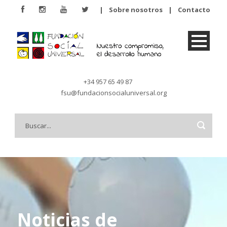
|
Sobre nosotros
|
Contacto
+34 957 65 49 87
fsu@fundacionsocialuniversal.org
Noticias de