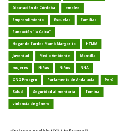
Diputación de Córdoba
empleo
Emprendimiento
Escuelas
Familias
Fundación "la Caixa"
Hogar de Tardes Mamá Margarita
HTMM
Juventud
Medio Ambiente
Montilla
mujeres
Niñas
Niños
NNA
ONG Proagro
Parlamento de Andalucía
Perú
Salud
Seguridad alimentaria
Tomina
violencia de género