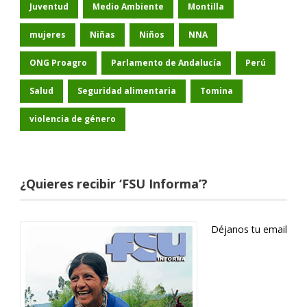
Juventud
Medio Ambiente
Montilla
mujeres
Niñas
Niños
NNA
ONG Proagro
Parlamento de Andalucía
Perú
Salud
Seguridad alimentaria
Tomina
violencia de género
¿Quieres recibir ‘FSU Informa’?
Déjanos tu email