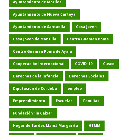
Ayuntamiento de Moriles
Ayuntamiento de Nueva Carteya
Ayuntamiento de Santaella
Casa Joven
Casa Joven de Montilla
Centro Guaman Poma
Centro Guaman Poma de Ayala
Cooperación Internacional
COVID-19
Cusco
Derechos de la infancia
Derechos Sociales
Diputación de Córdoba
empleo
Emprendimiento
Escuelas
Familias
Fundación "la Caixa"
Hogar de Tardes Mamá Margarita
HTMM