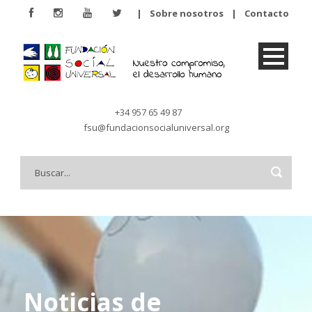
|
Sobre nosotros
|
Contacto
+34 957 65 49 87
fsu@fundacionsocialuniversal.org
Noticias de