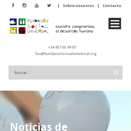
|
Sobre nosotros
|
Contacto
+34 957 65 49 87
fsu@fundacionsocialuniversal.org
Noticias de