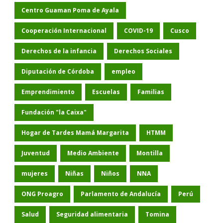
Centro Guaman Poma de Ayala
Cooperación Internacional
COVID-19
Cusco
Derechos de la infancia
Derechos Sociales
Diputación de Córdoba
empleo
Emprendimiento
Escuelas
Familias
Fundación "la Caixa"
Hogar de Tardes Mamá Margarita
HTMM
Juventud
Medio Ambiente
Montilla
mujeres
Niñas
Niños
NNA
ONG Proagro
Parlamento de Andalucía
Perú
Salud
Seguridad alimentaria
Tomina