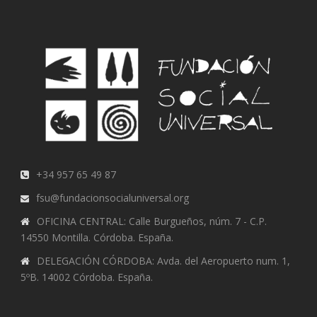
+34 957 65 49 87
fsu@fundacionsocialuniversal.org
OFICINA CENTRAL: Calle Burgueños, núm. 7 - C.P.
14550 Montilla. Córdoba. España.
DELEGACIÓN CÓRDOBA: Avda. del Aeropuerto num. 1,
5ºB. 14002 Córdoba. España.