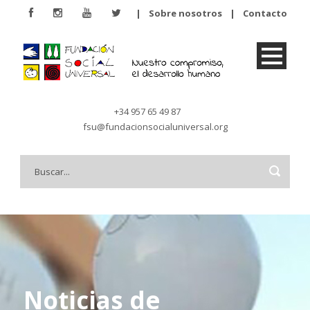
|
Sobre nosotros
|
Contacto
+34 957 65 49 87
fsu@fundacionsocialuniversal.org
Noticias de