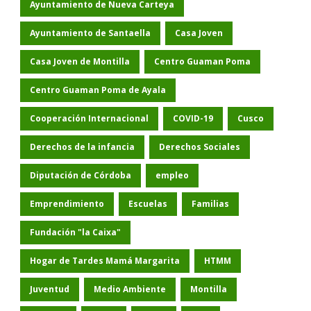
Ayuntamiento de Nueva Carteya
Ayuntamiento de Santaella
Casa Joven
Casa Joven de Montilla
Centro Guaman Poma
Centro Guaman Poma de Ayala
Cooperación Internacional
COVID-19
Cusco
Derechos de la infancia
Derechos Sociales
Diputación de Córdoba
empleo
Emprendimiento
Escuelas
Familias
Fundación "la Caixa"
Hogar de Tardes Mamá Margarita
HTMM
Juventud
Medio Ambiente
Montilla