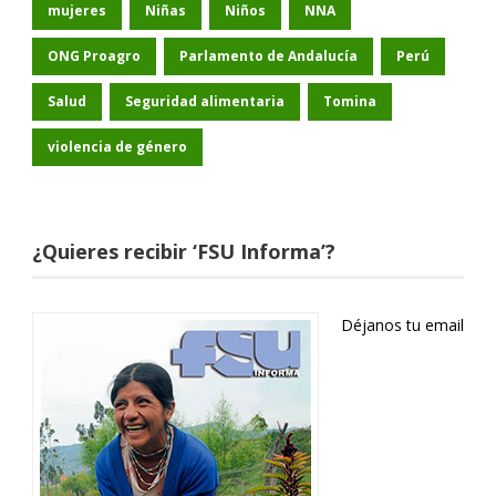
mujeres
Niñas
Niños
NNA
ONG Proagro
Parlamento de Andalucía
Perú
Salud
Seguridad alimentaria
Tomina
violencia de género
¿Quieres recibir ‘FSU Informa’?
Déjanos tu email