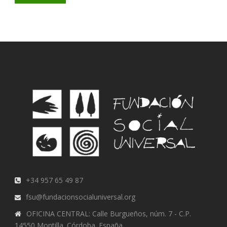
+34 957 65 49 87
fsu@fundacionsocialuniversal.org
OFICINA CENTRAL: Calle Burgueños, núm. 7 - C.P.
14550 Montilla. Córdoba. España.