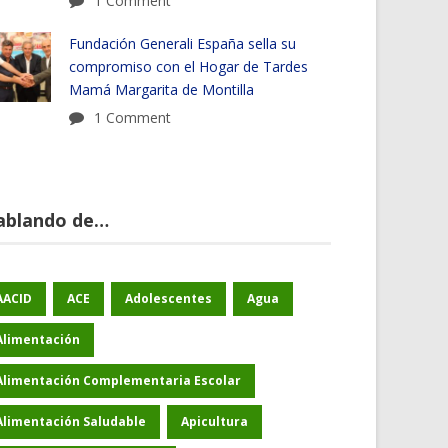
1 Comment
Fundación Generali España sella su
compromiso con el Hogar de Tardes
Mamá Margarita de Montilla
1 Comment
ablando de…
AACID
ACE
Adolescentes
Agua
Alimentación
Alimentación Complementaria Escolar
Alimentación Saludable
Apicultura