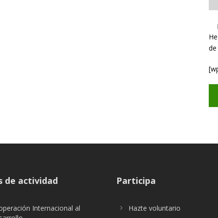
He
de
[w
 de actividad
Participa
peración Internacional al
Hazte voluntario
arrollo