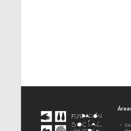
Áreas
Coo
Des