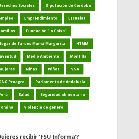
Derechos Sociales
Diputación de Córdoba
empleo
Emprendimiento
Escuelas
Familias
Fundación "la Caixa"
Hogar de Tardes Mamá Margarita
HTMM
Juventud
Medio Ambiente
Montilla
mujeres
Niñas
Niños
NNA
ONG Proagro
Parlamento de Andalucía
Perú
Salud
Seguridad alimentaria
Tomina
violencia de género
uieres recibir ‘FSU Informa’?