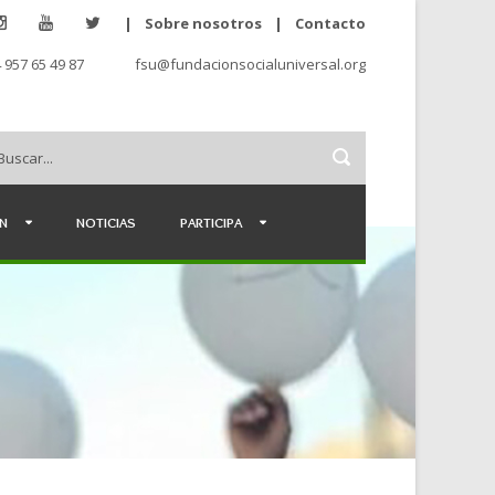
|
Sobre nosotros
|
Contacto
 957 65 49 87
fsu@fundacionsocialuniversal.org
ÉN
NOTICIAS
PARTICIPA