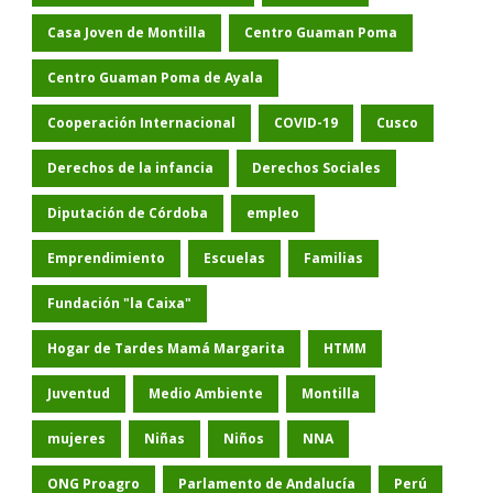
Casa Joven de Montilla
Centro Guaman Poma
Centro Guaman Poma de Ayala
Cooperación Internacional
COVID-19
Cusco
Derechos de la infancia
Derechos Sociales
Diputación de Córdoba
empleo
Emprendimiento
Escuelas
Familias
Fundación "la Caixa"
Hogar de Tardes Mamá Margarita
HTMM
Juventud
Medio Ambiente
Montilla
mujeres
Niñas
Niños
NNA
ONG Proagro
Parlamento de Andalucía
Perú