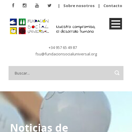
|
Sobre nosotros
|
Contacto
+34 957 65 49 87
fsu@fundacionsocialuniversal.org
Noticias de