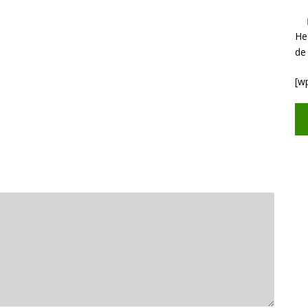
He
de
[w