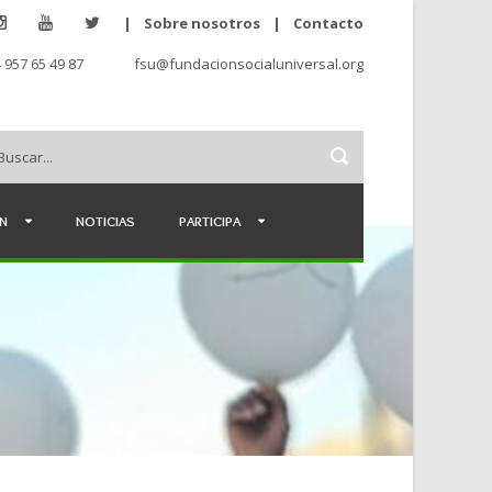
|
Sobre nosotros
|
Contacto
 957 65 49 87
fsu@fundacionsocialuniversal.org
ÉN
NOTICIAS
PARTICIPA