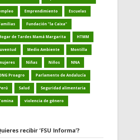
empleo
Emprendimiento
Escuelas
Familias
Fundación "la Caixa"
Hogar de Tardes Mamá Margarita
HTMM
Juventud
Medio Ambiente
Montilla
mujeres
Niñas
Niños
NNA
ONG Proagro
Parlamento de Andalucía
Perú
Salud
Seguridad alimentaria
Tomina
violencia de género
uieres recibir ‘FSU Informa’?