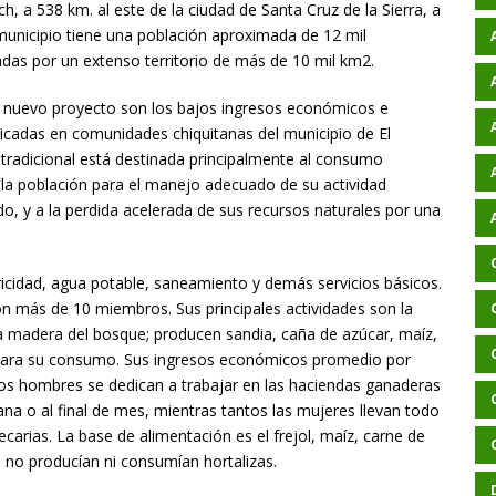
, a 538 km. al este de la ciudad de Santa Cruz de la Sierra, a
 municipio tiene una población aproximada de 12 mil
as por un extenso territorio de más de 10 mil km2.
e nuevo proyecto son los bajos ingresos económicos e
ubicadas en comunidades chiquitanas del municipio de El
tradicional está destinada principalmente al consumo
e la población para el manejo adecuado de su actividad
do, y a la perdida acelerada de sus recursos naturales por una
icidad, agua potable, saneamiento y demás servicios básicos.
n más de 10 miembros. Sus principales actividades son la
la madera del bosque; producen sandia, caña de azúcar, maíz,
e para su consumo. Sus ingresos económicos promedio por
los hombres se dedican a trabajar en las haciendas ganaderas
a o al final de mes, mientras tantos las mujeres llevan todo
ecarias. La base de alimentación es el frejol, maíz, carne de
o no producían ni consumían hortalizas.