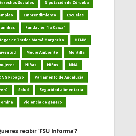
Derechos Sociales
Diputación de Córdoba
empleo
Emprendimiento
Escuelas
Familias
Fundación "la Caixa"
Hogar de Tardes Mamá Margarita
HTMM
Juventud
Medio Ambiente
Montilla
mujeres
Niñas
Niños
NNA
ONG Proagro
Parlamento de Andalucía
Perú
Salud
Seguridad alimentaria
Tomina
violencia de género
uieres recibir ‘FSU Informa’?