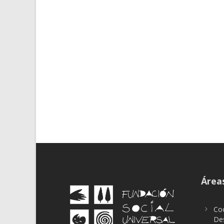
Áreas
Coo
Des