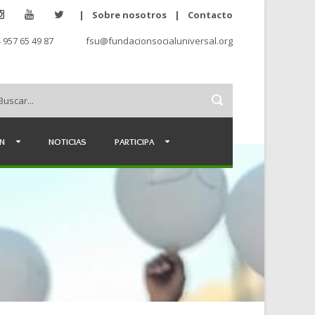
|
Sobre nosotros
|
Contacto
 957 65 49 87
fsu@fundacionsocialuniversal.org
ÉN
NOTICIAS
PARTICIPA