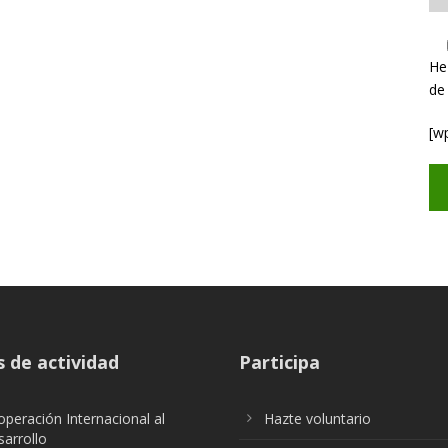
He
de
[w
 de actividad
Participa
peración Internacional al
Hazte voluntario
arrollo