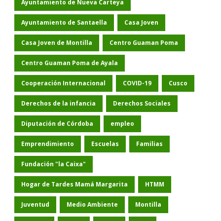
Ayuntamiento de Nueva Carteya
Ayuntamiento de Santaella
Casa Joven
Casa Joven de Montilla
Centro Guaman Poma
Centro Guaman Poma de Ayala
Cooperación Internacional
COVID-19
Cusco
Derechos de la infancia
Derechos Sociales
Diputación de Córdoba
empleo
Emprendimiento
Escuelas
Familias
Fundación "la Caixa"
Hogar de Tardes Mamá Margarita
HTMM
Juventud
Medio Ambiente
Montilla