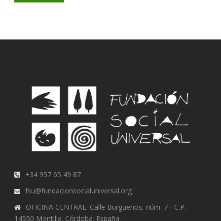
+34 957 65 49 87
fsu@fundacionsocialuniversal.org
OFICINA CENTRAL: Calle Burgueños, núm. 7 - C.P.
14550 Montilla. Córdoba. España.