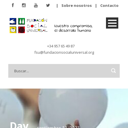
|
Sobre nosotros
|
Contacto
+34 957 65 49 87
fsu@fundacionsocialuniversal.org
Day
septiembre 12, 2023