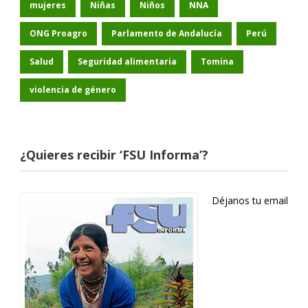
mujeres
Niñas
Niños
NNA
ONG Proagro
Parlamento de Andalucía
Perú
Salud
Seguridad alimentaria
Tomina
violencia de género
¿Quieres recibir ‘FSU Informa’?
Déjanos tu email