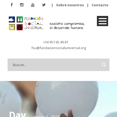
|
Sobre nosotros
|
Contacto
+34 957 65 49 87
fsu@fundacionsocialuniversal.org
Day
enero 5, 2021