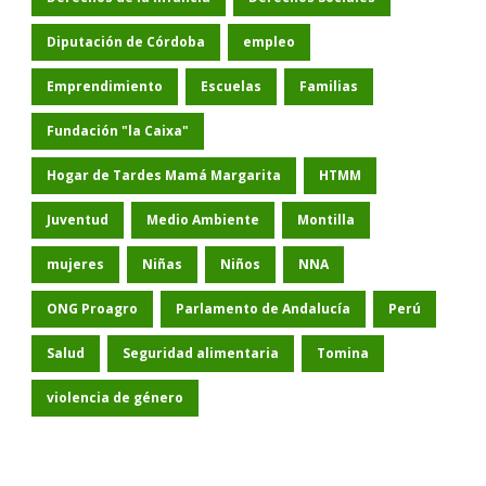
Diputación de Córdoba
empleo
Emprendimiento
Escuelas
Familias
Fundación "la Caixa"
Hogar de Tardes Mamá Margarita
HTMM
Juventud
Medio Ambiente
Montilla
mujeres
Niñas
Niños
NNA
ONG Proagro
Parlamento de Andalucía
Perú
Salud
Seguridad alimentaria
Tomina
violencia de género