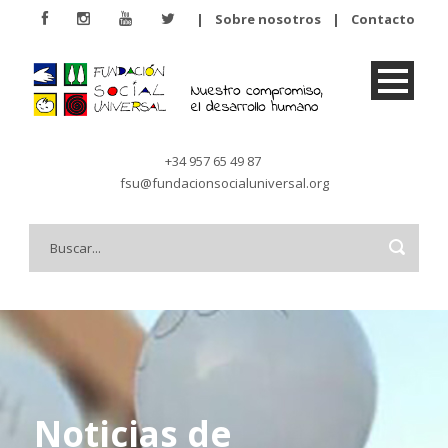
|
Sobre nosotros
|
Contacto
+34 957 65 49 87
fsu@fundacionsocialuniversal.org
Noticias de