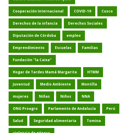
Cooperación Internacional
COVID-19
Cusco
Derechos de la infancia
Derechos Sociales
Diputación de Córdoba
empleo
Emprendimiento
Escuelas
Familias
Fundación "la Caixa"
Hogar de Tardes Mamá Margarita
HTMM
Juventud
Medio Ambiente
Montilla
mujeres
Niñas
Niños
NNA
ONG Proagro
Parlamento de Andalucía
Perú
Salud
Seguridad alimentaria
Tomina
violencia de género