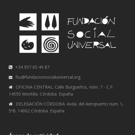
+34 957 65 49 87
fsu@fundacionsocialuniversal.org
OFICINA CENTRAL: Calle Burgueños, núm. 7 - C.P.
14550 Montilla. Córdoba. España.
DELEGACIÓN CÓRDOBA: Avda. del Aeropuerto num. 1,
5ºB. 14002 Córdoba. España.