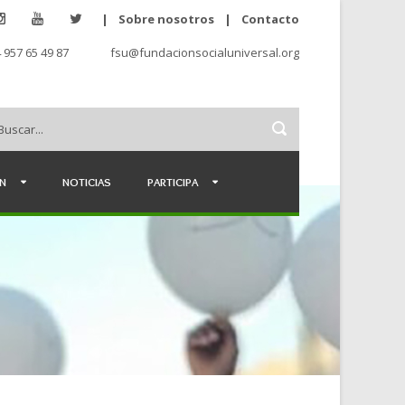
|
Sobre nosotros
|
Contacto
 957 65 49 87
fsu@fundacionsocialuniversal.org
ÉN
NOTICIAS
PARTICIPA