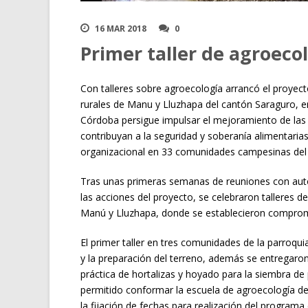
16 MAR 2018
0
Primer taller de agroeco
Con talleres sobre agroecología arrancó el proyec
rurales de Manu y Lluzhapa del cantón Saraguro, e
Córdoba persigue impulsar el mejoramiento de las i
contribuyan a la seguridad y soberanía alimentari
organizacional en 33 comunidades campesinas del
Tras unas primeras semanas de reuniones con autor
las acciones del proyecto, se celebraron talleres d
Manú y Lluzhapa, donde se establecieron comprom
El primer taller en tres comunidades de la parroqui
y la preparación del terreno, además se entregaron 
práctica de hortalizas y hoyado para la siembra de
permitido conformar la escuela de agroecología de 
la fijación de fechas para realización del program