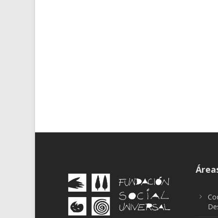
Áreas
Coo
Des