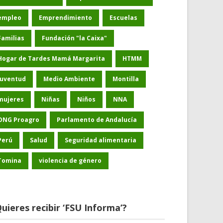
empleo
Emprendimiento
Escuelas
Familias
Fundación "la Caixa"
Hogar de Tardes Mamá Margarita
HTMM
Juventud
Medio Ambiente
Montilla
mujeres
Niñas
Niños
NNA
ONG Proagro
Parlamento de Andalucía
Perú
Salud
Seguridad alimentaria
Tomina
violencia de género
uieres recibir ‘FSU Informa’?