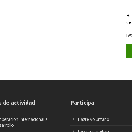
He
de
[w
 de actividad
Participa
peración Internacional al
Hazte voluntario
arrollo
Haz un donativo