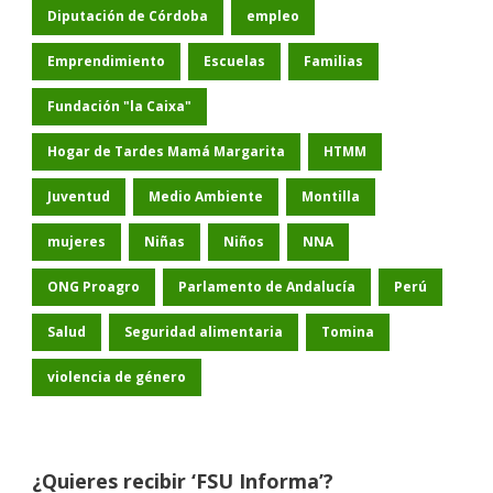
Diputación de Córdoba
empleo
Emprendimiento
Escuelas
Familias
Fundación "la Caixa"
Hogar de Tardes Mamá Margarita
HTMM
Juventud
Medio Ambiente
Montilla
mujeres
Niñas
Niños
NNA
ONG Proagro
Parlamento de Andalucía
Perú
Salud
Seguridad alimentaria
Tomina
violencia de género
¿Quieres recibir ‘FSU Informa’?