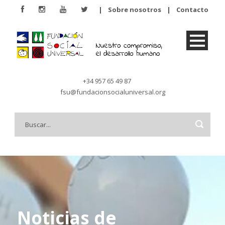
|
Sobre nosotros
|
Contacto
+34 957 65 49 87
fsu@fundacionsocialuniversal.org
Noticias de