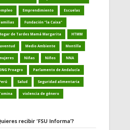
empleo
Emprendimiento
Escuelas
Familias
Fundación "la Caixa"
Hogar de Tardes Mamá Margarita
HTMM
Juventud
Medio Ambiente
Montilla
mujeres
Niñas
Niños
NNA
ONG Proagro
Parlamento de Andalucía
Perú
Salud
Seguridad alimentaria
Tomina
violencia de género
uieres recibir ‘FSU Informa’?