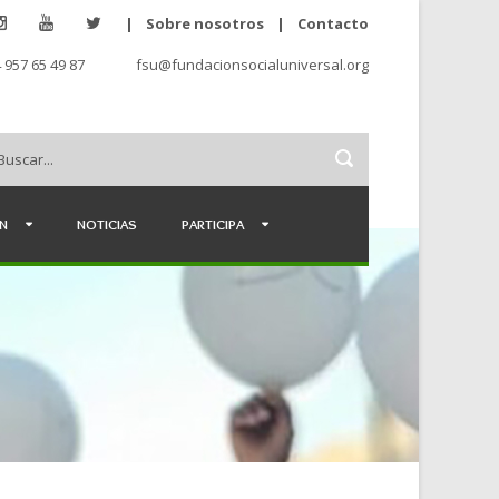
|
Sobre nosotros
|
Contacto
 957 65 49 87
fsu@fundacionsocialuniversal.org
ÉN
NOTICIAS
PARTICIPA