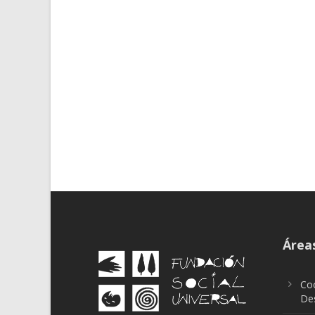
Áreas
Coo
Des