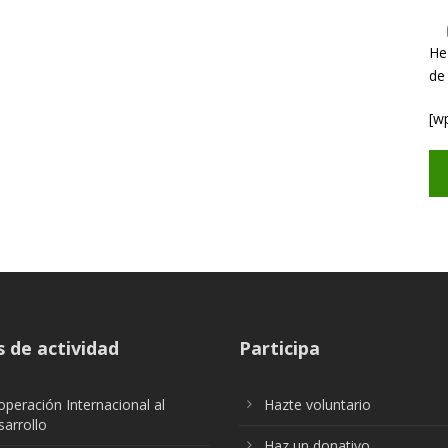
He
de
[w
 de actividad
Participa
peración Internacional al
Hazte voluntario
arrollo
Haz un donativo