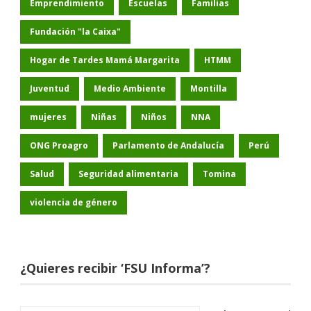
Emprendimiento
Escuelas
Familias
Fundación "la Caixa"
Hogar de Tardes Mamá Margarita
HTMM
Juventud
Medio Ambiente
Montilla
mujeres
Niñas
Niños
NNA
ONG Proagro
Parlamento de Andalucía
Perú
Salud
Seguridad alimentaria
Tomina
violencia de género
¿Quieres recibir ‘FSU Informa’?