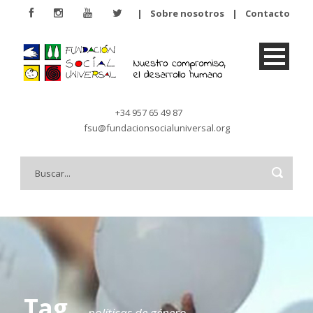
|
Sobre nosotros
|
Contacto
+34 957 65 49 87
fsu@fundacionsocialuniversal.org
Tag
políticas de género