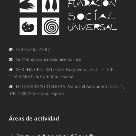
+34 957 65 49 87
fsu@fundacionsocialuniversal.org
OFICINA CENTRAL: Calle Burgueños, núm. 7 - C.P.
14550 Montilla. Córdoba. España.
DELEGACIÓN CÓRDOBA: Avda. del Aeropuerto num. 1,
5ºB. 14002 Córdoba. España.
Áreas de actividad
Cooperación Internacional al Desarrollo