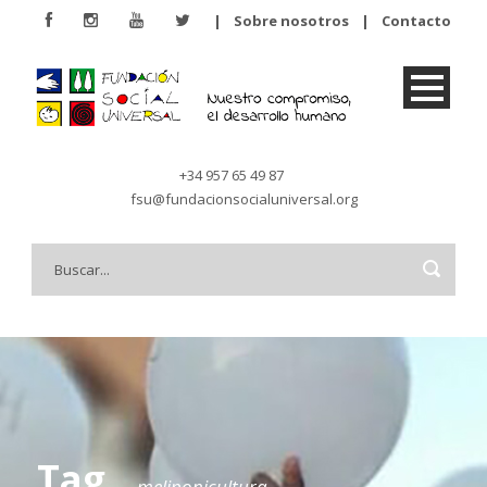
|
Sobre nosotros
|
Contacto
+34 957 65 49 87
fsu@fundacionsocialuniversal.org
Tag
meliponicultura