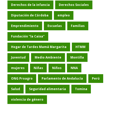
Derechos de la infancia
Derechos Sociales
Diputación de Córdoba
empleo
Emprendimiento
Escuelas
Familias
Fundación "la Caixa"
Hogar de Tardes Mamá Margarita
HTMM
Juventud
Medio Ambiente
Montilla
mujeres
Niñas
Niños
NNA
ONG Proagro
Parlamento de Andalucía
Perú
Salud
Seguridad alimentaria
Tomina
violencia de género