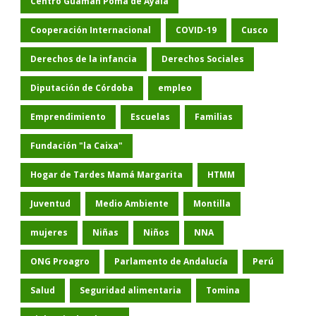
Centro Guaman Poma de Ayala
Cooperación Internacional
COVID-19
Cusco
Derechos de la infancia
Derechos Sociales
Diputación de Córdoba
empleo
Emprendimiento
Escuelas
Familias
Fundación "la Caixa"
Hogar de Tardes Mamá Margarita
HTMM
Juventud
Medio Ambiente
Montilla
mujeres
Niñas
Niños
NNA
ONG Proagro
Parlamento de Andalucía
Perú
Salud
Seguridad alimentaria
Tomina