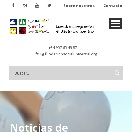
|
Sobre nosotros
|
Contacto
+34 957 65 49 87
fsu@fundacionsocialuniversal.org
Noticias de