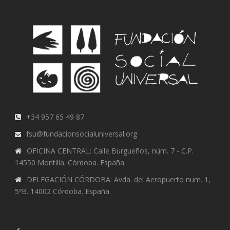
+34 957 65 49 87
fsu@fundacionsocialuniversal.org
OFICINA CENTRAL: Calle Burgueños, núm. 7 - C.P.
14550 Montilla. Córdoba. España.
DELEGACIÓN CÓRDOBA: Avda. del Aeropuerto num. 1,
5ºB. 14002 Córdoba. España.