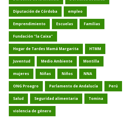
Diputación de Córdoba
empleo
Emprendimiento
Escuelas
Familias
Fundación "la Caixa"
Hogar de Tardes Mamá Margarita
HTMM
Juventud
Medio Ambiente
Montilla
mujeres
Niñas
Niños
NNA
ONG Proagro
Parlamento de Andalucía
Perú
Salud
Seguridad alimentaria
Tomina
violencia de género