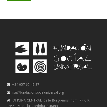
+34 957 65 49 87
fsu@fundacionsocialuniversal.org
OFICINA CENTRAL: Calle Burgueños, núm. 7 - C.P.
14550 Montilla. Córdoba. España.