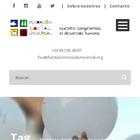
|
Sobre nosotros
|
Contacto
+34 957 65 49 87
fsu@fundacionsocialuniversal.org
Tag
Instituto Andaluz de la Juventud