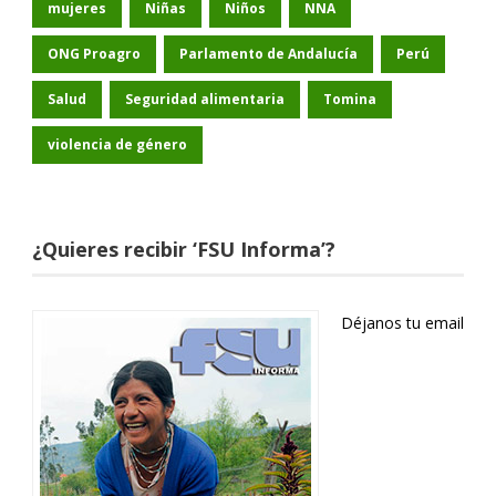
mujeres
Niñas
Niños
NNA
ONG Proagro
Parlamento de Andalucía
Perú
Salud
Seguridad alimentaria
Tomina
violencia de género
¿Quieres recibir ‘FSU Informa’?
Déjanos tu email