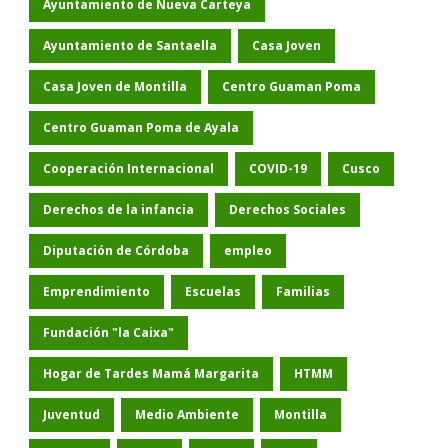
Ayuntamiento de Nueva Carteya
Ayuntamiento de Santaella
Casa Joven
Casa Joven de Montilla
Centro Guaman Poma
Centro Guaman Poma de Ayala
Cooperación Internacional
COVID-19
Cusco
Derechos de la infancia
Derechos Sociales
Diputación de Córdoba
empleo
Emprendimiento
Escuelas
Familias
Fundación "la Caixa"
Hogar de Tardes Mamá Margarita
HTMM
Juventud
Medio Ambiente
Montilla