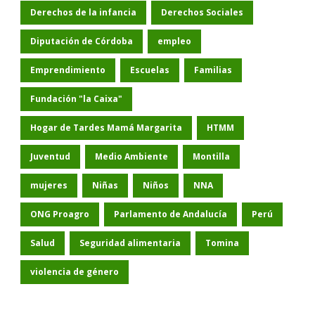
Derechos de la infancia
Derechos Sociales
Diputación de Córdoba
empleo
Emprendimiento
Escuelas
Familias
Fundación "la Caixa"
Hogar de Tardes Mamá Margarita
HTMM
Juventud
Medio Ambiente
Montilla
mujeres
Niñas
Niños
NNA
ONG Proagro
Parlamento de Andalucía
Perú
Salud
Seguridad alimentaria
Tomina
violencia de género