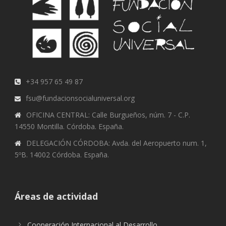
+34 957 65 49 87
fsu@fundacionsocialuniversal.org
OFICINA CENTRAL: Calle Burgueños, núm. 7 - C.P.
14550 Montilla. Córdoba. España.
DELEGACIÓN CÓRDOBA: Avda. del Aeropuerto num. 1,
5ºB. 14002 Córdoba. España.
Áreas de actividad
Cooperación Internacional al Desarrollo