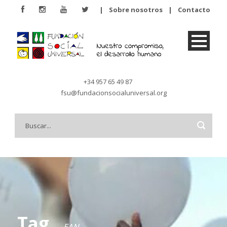
|
Sobre nosotros
|
Contacto
+34 957 65 49 87
fsu@fundacionsocialuniversal.org
Tag
EAN