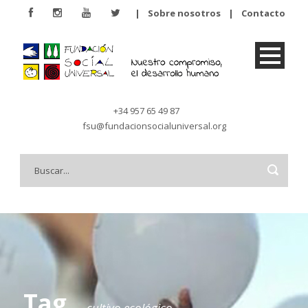
|
Sobre nosotros
|
Contacto
+34 957 65 49 87
fsu@fundacionsocialuniversal.org
Tag
cultivo ecológico