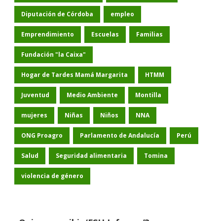
Diputación de Córdoba
empleo
Emprendimiento
Escuelas
Familias
Fundación "la Caixa"
Hogar de Tardes Mamá Margarita
HTMM
Juventud
Medio Ambiente
Montilla
mujeres
Niñas
Niños
NNA
ONG Proagro
Parlamento de Andalucía
Perú
Salud
Seguridad alimentaria
Tomina
violencia de género