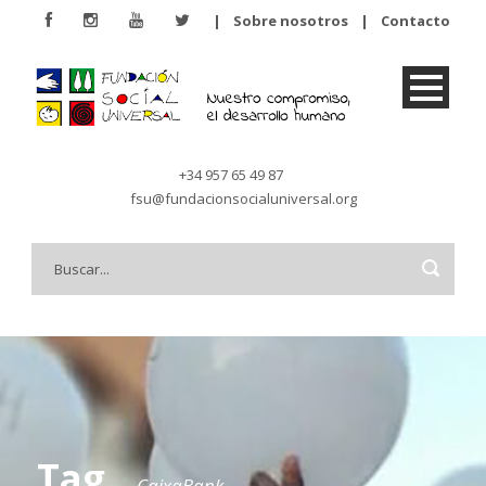
|
Sobre nosotros
|
Contacto
+34 957 65 49 87
fsu@fundacionsocialuniversal.org
Tag
CaixaBank