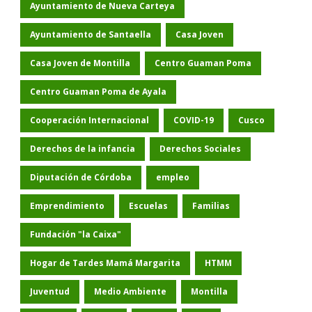
Ayuntamiento de Nueva Carteya
Ayuntamiento de Santaella
Casa Joven
Casa Joven de Montilla
Centro Guaman Poma
Centro Guaman Poma de Ayala
Cooperación Internacional
COVID-19
Cusco
Derechos de la infancia
Derechos Sociales
Diputación de Córdoba
empleo
Emprendimiento
Escuelas
Familias
Fundación "la Caixa"
Hogar de Tardes Mamá Margarita
HTMM
Juventud
Medio Ambiente
Montilla