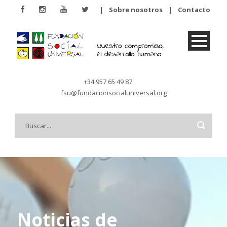
|
Sobre nosotros
|
Contacto
+34 957 65 49 87
fsu@fundacionsocialuniversal.org
Noticias de