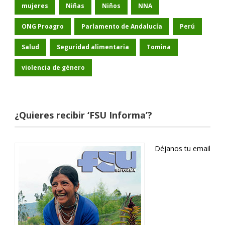
mujeres
Niñas
Niños
NNA
ONG Proagro
Parlamento de Andalucía
Perú
Salud
Seguridad alimentaria
Tomina
violencia de género
¿Quieres recibir ‘FSU Informa’?
Déjanos tu email