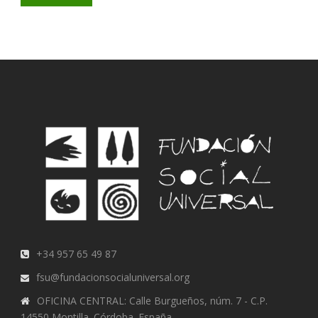
+34 957 65 49 87
fsu@fundacionsocialuniversal.org
OFICINA CENTRAL: Calle Burgueños, núm. 7 - C.P.
14550 Montilla. Córdoba. España.